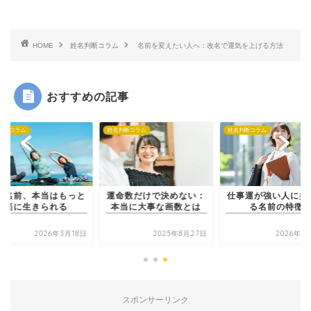
HOME
姓名判断コラム
名前を変えたい人へ：改名で運気を上げる方法
おすすめの記事
判断コラム
姓名判断コラム
姓名判断コラム
の名前、本当はもっと
運命数だけで決めない：
仕事運が強い人に共
楽に生きられる
本当に大事な画数とは
る名前の特徴
2026年3月18日
2025年8月27日
2026年1
スポンサーリンク