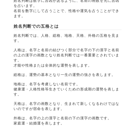
姓名判断は数字に吉凶があるように、名前の画数を元に吉凶
を占います。
名前を数字にして占うことで、性格や運気を占うことができ
ます。
姓名判断での五格とは
姓名判断では、人格、総格、地格、天格、外格の五格を見ま
す。
人格は、名字と名前の結びつく部分で名字の下の漢字と名前
の上の漢字の画数となり姓名判断では一番重要とされていま
す。
才能や性格または全体的な運勢を表します。
総格は、運勢の基本となり一生の運勢の強さを表します。
地格は、名字を考慮しない名前です。
健康運・人格性格等生きていくための形成期の運勢を表しま
す。
天格は、名字の画数となり、生まれて新しくなるわけではな
いのですが宿命を表します。
外格は、名字の上の漢字と名前の下の漢字の画数です。
家庭運・結婚運を表します。