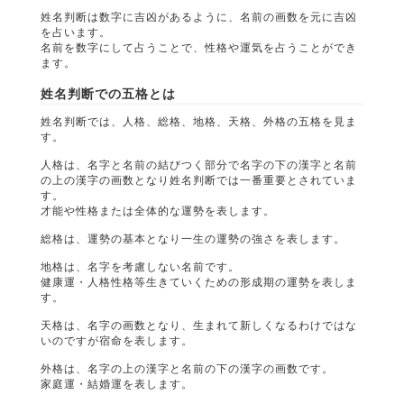
姓名判断は数字に吉凶があるように、名前の画数を元に吉凶
を占います。
名前を数字にして占うことで、性格や運気を占うことができ
ます。
姓名判断での五格とは
姓名判断では、人格、総格、地格、天格、外格の五格を見ま
す。
人格は、名字と名前の結びつく部分で名字の下の漢字と名前
の上の漢字の画数となり姓名判断では一番重要とされていま
す。
才能や性格または全体的な運勢を表します。
総格は、運勢の基本となり一生の運勢の強さを表します。
地格は、名字を考慮しない名前です。
健康運・人格性格等生きていくための形成期の運勢を表しま
す。
天格は、名字の画数となり、生まれて新しくなるわけではな
いのですが宿命を表します。
外格は、名字の上の漢字と名前の下の漢字の画数です。
家庭運・結婚運を表します。