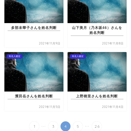
多部未華子さんを姓名判断
山下美月（乃木坂46）さんを
姓名判断
2021年11月9日
2021年11月8日
有名人鑑定
有名人鑑定
濱田岳さんを姓名判断
上野樹里さんを姓名判断
2021年11月5日
2021年11月4日
...
...
1
3
4
5
26