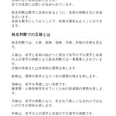
全ての名前には想いが込められています。
姓名判断は数字に吉凶があるように、名前の画数を元に吉凶
を占います。
名前を数字にして占うことで、性格や運気を占うことができ
ます。
姓名判断での五格とは
姓名判断では、人格、総格、地格、天格、外格の五格を見ま
す。
人格は、名字と名前の結びつく部分で名字の下の漢字と名前
の上の漢字の画数となり姓名判断では一番重要とされていま
す。
才能や性格または全体的な運勢を表します。
総格は、運勢の基本となり一生の運勢の強さを表します。
地格は、名字を考慮しない名前です。
健康運・人格性格等生きていくための形成期の運勢を表しま
す。
天格は、名字の画数となり、生まれて新しくなるわけではな
いのですが宿命を表します。
外格は、名字の上の漢字と名前の下の漢字の画数です。