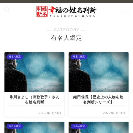
― CATEGORY ―
有名人鑑定
有名人鑑定
有名人鑑定
氷川きよし（演歌歌手）さん
織田信長【歴史上の人物を姓
を姓名判断
名判断シリーズ】
2022年1月31日
2022年1月14日
有名人鑑定
有名人鑑定