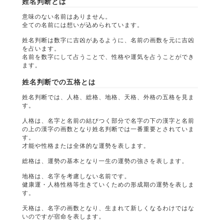
姓名判断とは
意味のない名前はありません。
全ての名前には想いが込められています。
姓名判断は数字に吉凶があるように、名前の画数を元に吉凶
を占います。
名前を数字にして占うことで、性格や運気を占うことができ
ます。
姓名判断での五格とは
姓名判断では、人格、総格、地格、天格、外格の五格を見ま
す。
人格は、名字と名前の結びつく部分で名字の下の漢字と名前
の上の漢字の画数となり姓名判断では一番重要とされていま
す。
才能や性格または全体的な運勢を表します。
総格は、運勢の基本となり一生の運勢の強さを表します。
地格は、名字を考慮しない名前です。
健康運・人格性格等生きていくための形成期の運勢を表しま
す。
天格は、名字の画数となり、生まれて新しくなるわけではな
いのですが宿命を表します。