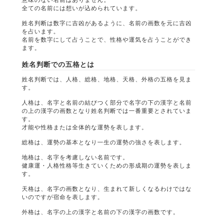
全ての名前には想いが込められています。
姓名判断は数字に吉凶があるように、名前の画数を元に吉凶
を占います。
名前を数字にして占うことで、性格や運気を占うことができ
ます。
姓名判断での五格とは
姓名判断では、人格、総格、地格、天格、外格の五格を見ま
す。
人格は、名字と名前の結びつく部分で名字の下の漢字と名前
の上の漢字の画数となり姓名判断では一番重要とされていま
す。
才能や性格または全体的な運勢を表します。
総格は、運勢の基本となり一生の運勢の強さを表します。
地格は、名字を考慮しない名前です。
健康運・人格性格等生きていくための形成期の運勢を表しま
す。
天格は、名字の画数となり、生まれて新しくなるわけではな
いのですが宿命を表します。
外格は、名字の上の漢字と名前の下の漢字の画数です。