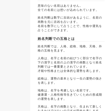
意味のない名前はありません。
全ての名前には想いが込められています。
姓名判断は数字に吉凶があるように、名前の
画数を元に吉凶を占います。
名前を数字にして占うことで、性格や運気を
占うことができます。
姓名判断での五格とは
姓名判断では、人格、総格、地格、天格、外
格の五格を見ます。
人格は、名字と名前の結びつく部分で名字の
下の漢字と名前の上の漢字の画数となり姓名
判断では一番重要とされています。
才能や性格または全体的な運勢を表します。
総格は、運勢の基本となり一生の運勢の強さ
を表します。
地格は、名字を考慮しない名前です。
健康運・人格性格等生きていくための形成期
の運勢を表します。
天格は、名字の画数となり、生まれて新しく
なるわけではないのですが宿命を表します。