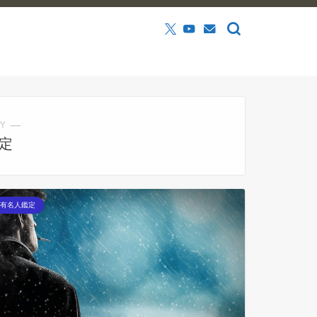
Y ―
定
有名人鑑定