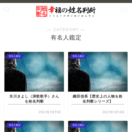
― CATEGORY ―
有名人鑑定
有名人鑑定
有名人鑑定
氷川きよし（演歌歌手）さん
織田信長【歴史上の人物を姓
を姓名判断
名判断シリーズ】
2022年1月31日
2022年1月14日
有名人鑑定
有名人鑑定