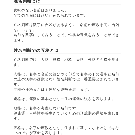
姓名判断とは
意味のない名前はありません。
全ての名前には想いが込められています。
姓名判断は数字に吉凶があるように、名前の画数を元に吉凶
を占います。
名前を数字にして占うことで、性格や運気を占うことができ
ます。
姓名判断での五格とは
姓名判断では、人格、総格、地格、天格、外格の五格を見ま
す。
人格は、名字と名前の結びつく部分で名字の下の漢字と名前
の上の漢字の画数となり姓名判断では一番重要とされていま
す。
才能や性格または全体的な運勢を表します。
総格は、運勢の基本となり一生の運勢の強さを表します。
地格は、名字を考慮しない名前です。
健康運・人格性格等生きていくための形成期の運勢を表しま
す。
天格は、名字の画数となり、生まれて新しくなるわけではな
いのですが宿命を表します。