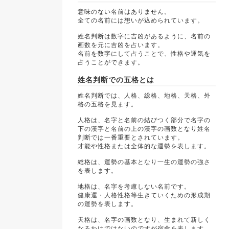
意味のない名前はありません。
全ての名前には想いが込められています。
姓名判断は数字に吉凶があるように、名前の
画数を元に吉凶を占います。
名前を数字にして占うことで、性格や運気を
占うことができます。
姓名判断での五格とは
姓名判断では、人格、総格、地格、天格、外
格の五格を見ます。
人格は、名字と名前の結びつく部分で名字の
下の漢字と名前の上の漢字の画数となり姓名
判断では一番重要とされています。
才能や性格または全体的な運勢を表します。
総格は、運勢の基本となり一生の運勢の強さ
を表します。
地格は、名字を考慮しない名前です。
健康運・人格性格等生きていくための形成期
の運勢を表します。
天格は、名字の画数となり、生まれて新しく
なるわけではないのですが宿命を表します。