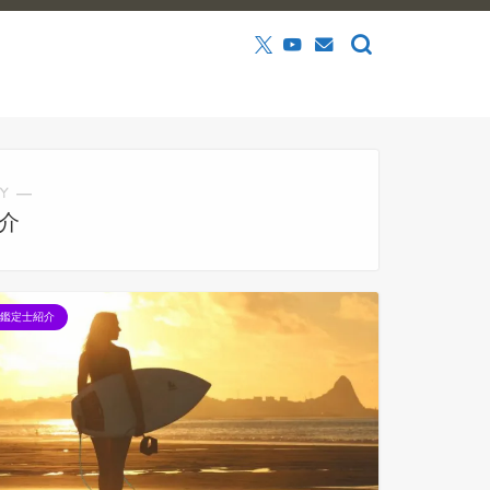
Y ―
介
鑑定士紹介