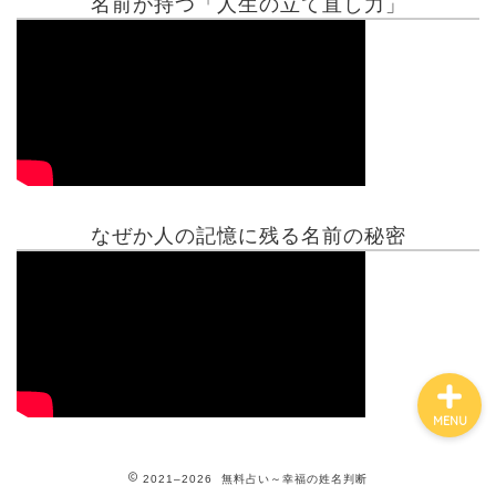
名前が持つ「人生の立て直し力」
有名人鑑定
姓名判断コラム
他の占い
なぜか人の記憶に残る名前の秘密
鑑定士紹介
MENU
2021–2026 無料占い～幸福の姓名判断