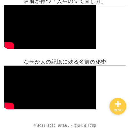
名前が持つ「人生の立て直し力」
有名人鑑定
姓名判断コラム
他の占い
なぜか人の記憶に残る名前の秘密
鑑定士紹介
MENU
2021–2026 無料占い～幸福の姓名判断