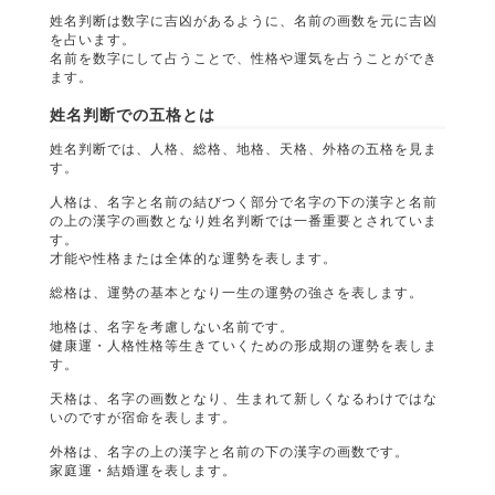
姓名判断は数字に吉凶があるように、名前の画数を元に吉凶
を占います。
名前を数字にして占うことで、性格や運気を占うことができ
ます。
姓名判断での五格とは
姓名判断では、人格、総格、地格、天格、外格の五格を見ま
す。
人格は、名字と名前の結びつく部分で名字の下の漢字と名前
の上の漢字の画数となり姓名判断では一番重要とされていま
す。
才能や性格または全体的な運勢を表します。
総格は、運勢の基本となり一生の運勢の強さを表します。
地格は、名字を考慮しない名前です。
健康運・人格性格等生きていくための形成期の運勢を表しま
す。
天格は、名字の画数となり、生まれて新しくなるわけではな
いのですが宿命を表します。
外格は、名字の上の漢字と名前の下の漢字の画数です。
家庭運・結婚運を表します。