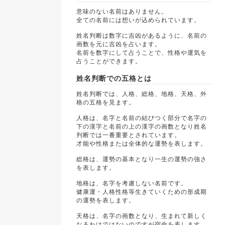
意味のない名前はありません。
全ての名前には想いが込められています。
姓名判断は数字に吉凶があるように、名前の
画数を元に吉凶を占います。
名前を数字にして占うことで、性格や運気を
占うことができます。
姓名判断での五格とは
姓名判断では、人格、総格、地格、天格、外
格の五格を見ます。
人格は、名字と名前の結びつく部分で名字の
下の漢字と名前の上の漢字の画数となり姓名
判断では一番重要とされています。
才能や性格または全体的な運勢を表します。
総格は、運勢の基本となり一生の運勢の強さ
を表します。
地格は、名字を考慮しない名前です。
健康運・人格性格等生きていくための形成期
の運勢を表します。
天格は、名字の画数となり、生まれて新しく
なるわけではないのですが宿命を表します。