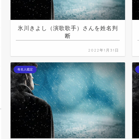
氷川きよし（演歌歌手）さんを姓名判
断
2022年1月31日
有名人鑑定