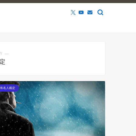
Y ―
定
有名人鑑定