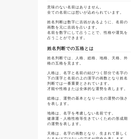
意味のない名前はありません。
全ての名前には想いが込められています。
姓名判断は数字に吉凶があるように、名前の
画数を元に吉凶を占います。
名前を数字にして占うことで、性格や運気を
占うことができます。
姓名判断での五格とは
姓名判断では、人格、総格、地格、天格、外
格の五格を見ます。
人格は、名字と名前の結びつく部分で名字の
下の漢字と名前の上の漢字の画数となり姓名
判断では一番重要とされています。
才能や性格または全体的な運勢を表します。
総格は、運勢の基本となり一生の運勢の強さ
を表します。
地格は、名字を考慮しない名前です。
健康運・人格性格等生きていくための形成期
の運勢を表します。
天格は、名字の画数となり、生まれて新しく
なるわけではないのですが宿命を表します。