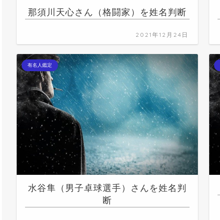
那須川天心さん（格闘家）を姓名判断
2021年12月24日
有名人鑑定
水谷隼（男子卓球選手）さんを姓名判
断