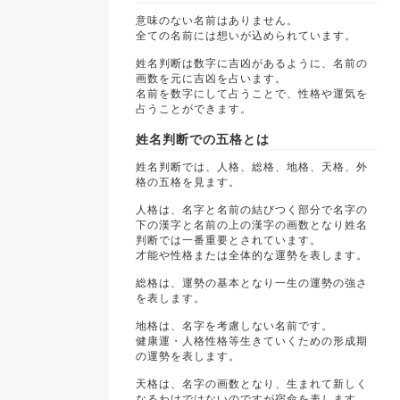
意味のない名前はありません。
全ての名前には想いが込められています。
姓名判断は数字に吉凶があるように、名前の
画数を元に吉凶を占います。
名前を数字にして占うことで、性格や運気を
占うことができます。
姓名判断での五格とは
姓名判断では、人格、総格、地格、天格、外
格の五格を見ます。
人格は、名字と名前の結びつく部分で名字の
下の漢字と名前の上の漢字の画数となり姓名
判断では一番重要とされています。
才能や性格または全体的な運勢を表します。
総格は、運勢の基本となり一生の運勢の強さ
を表します。
地格は、名字を考慮しない名前です。
健康運・人格性格等生きていくための形成期
の運勢を表します。
天格は、名字の画数となり、生まれて新しく
なるわけではないのですが宿命を表します。