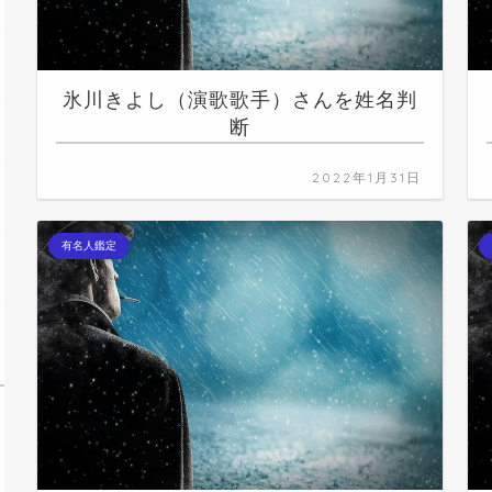
氷川きよし（演歌歌手）さんを姓名判
断
2022年1月31日
有名人鑑定