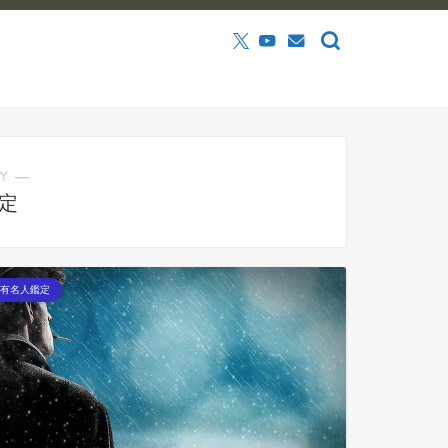
Y ―
定
有名人鑑定