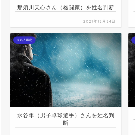
那須川天心さん（格闘家）を姓名判断
2021年12月24日
有名人鑑定
水谷隼（男子卓球選手）さんを姓名判
断