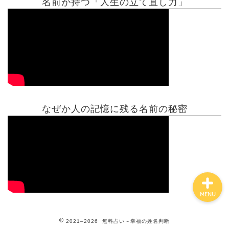
名前が持つ「人生の立て直し力」
有名人鑑定
姓名判断コラム
他の占い
なぜか人の記憶に残る名前の秘密
鑑定士紹介
MENU
2021–2026 無料占い～幸福の姓名判断