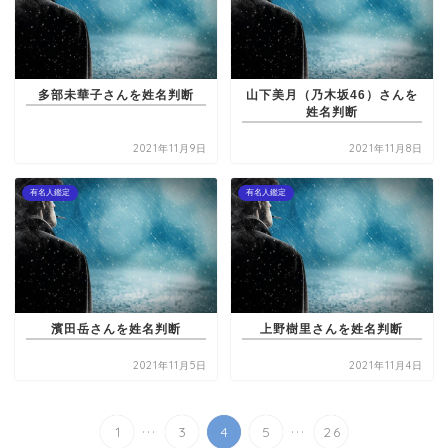
多部未華子さんを姓名判断
山下美月（乃木坂46）さんを
姓名判断
2021年11月9日
2021年11月8日
有名人鑑定
有名人鑑定
濱田岳さんを姓名判断
上野樹里さんを姓名判断
2021年11月5日
2021年11月4日
...
...
1
3
4
5
26