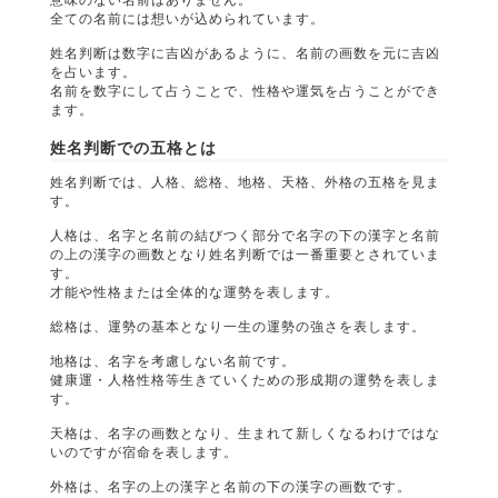
全ての名前には想いが込められています。
姓名判断は数字に吉凶があるように、名前の画数を元に吉凶
を占います。
名前を数字にして占うことで、性格や運気を占うことができ
ます。
姓名判断での五格とは
姓名判断では、人格、総格、地格、天格、外格の五格を見ま
す。
人格は、名字と名前の結びつく部分で名字の下の漢字と名前
の上の漢字の画数となり姓名判断では一番重要とされていま
す。
才能や性格または全体的な運勢を表します。
総格は、運勢の基本となり一生の運勢の強さを表します。
地格は、名字を考慮しない名前です。
健康運・人格性格等生きていくための形成期の運勢を表しま
す。
天格は、名字の画数となり、生まれて新しくなるわけではな
いのですが宿命を表します。
外格は、名字の上の漢字と名前の下の漢字の画数です。