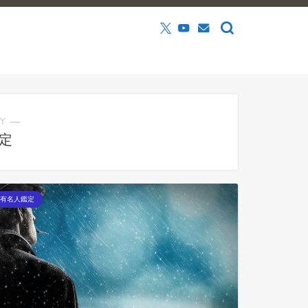
Y ―
定
有名人鑑定