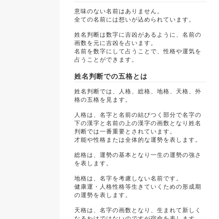
意味のない名前はありません。
全ての名前には想いが込められています。
姓名判断は数字に吉凶があるように、名前の
画数を元に吉凶を占います。
名前を数字にして占うことで、性格や運気を
占うことができます。
姓名判断での五格とは
姓名判断では、人格、総格、地格、天格、外
格の五格を見ます。
人格は、名字と名前の結びつく部分で名字の
下の漢字と名前の上の漢字の画数となり姓名
判断では一番重要とされています。
才能や性格または全体的な運勢を表します。
総格は、運勢の基本となり一生の運勢の強さ
を表します。
地格は、名字を考慮しない名前です。
健康運・人格性格等生きていくための形成期
の運勢を表します。
天格は、名字の画数となり、生まれて新しく
なるわけではないのですが宿命を表します。