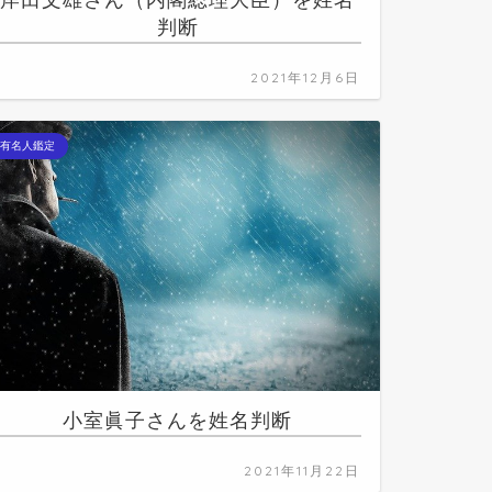
岸田文雄さん（内閣総理大臣）を姓名
判断
2021年12月6日
有名人鑑定
小室眞子さんを姓名判断
2021年11月22日