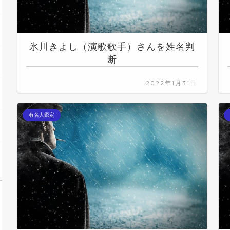
氷川きよし（演歌歌手）さんを姓名判
断
2022年1月31日
有名人鑑定