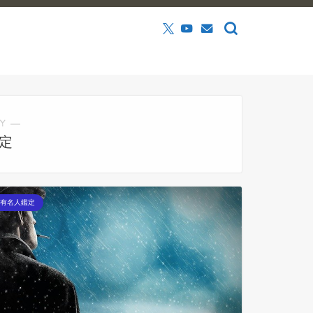
Y ―
定
有名人鑑定