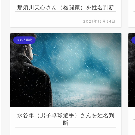
那須川天心さん（格闘家）を姓名判断
2021年12月24日
有名人鑑定
水谷隼（男子卓球選手）さんを姓名判
断