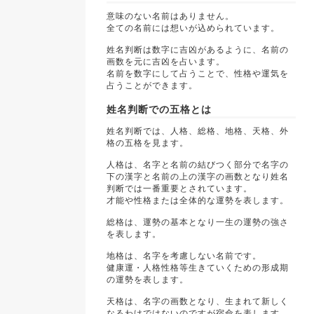
意味のない名前はありません。
全ての名前には想いが込められています。
姓名判断は数字に吉凶があるように、名前の
画数を元に吉凶を占います。
名前を数字にして占うことで、性格や運気を
占うことができます。
姓名判断での五格とは
姓名判断では、人格、総格、地格、天格、外
格の五格を見ます。
人格は、名字と名前の結びつく部分で名字の
下の漢字と名前の上の漢字の画数となり姓名
判断では一番重要とされています。
才能や性格または全体的な運勢を表します。
総格は、運勢の基本となり一生の運勢の強さ
を表します。
地格は、名字を考慮しない名前です。
健康運・人格性格等生きていくための形成期
の運勢を表します。
天格は、名字の画数となり、生まれて新しく
なるわけではないのですが宿命を表します。