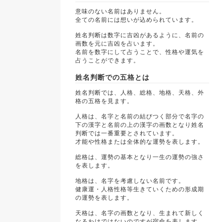
意味のない名前はありません。
全ての名前には想いが込められています。
姓名判断は数字に吉凶があるように、名前の
画数を元に吉凶を占います。
名前を数字にして占うことで、性格や運気を
占うことができます。
姓名判断での五格とは
姓名判断では、人格、総格、地格、天格、外
格の五格を見ます。
人格は、名字と名前の結びつく部分で名字の
下の漢字と名前の上の漢字の画数となり姓名
判断では一番重要とされています。
才能や性格または全体的な運勢を表します。
総格は、運勢の基本となり一生の運勢の強さ
を表します。
地格は、名字を考慮しない名前です。
健康運・人格性格等生きていくための形成期
の運勢を表します。
天格は、名字の画数となり、生まれて新しく
なるわけではないのですが宿命を表します。