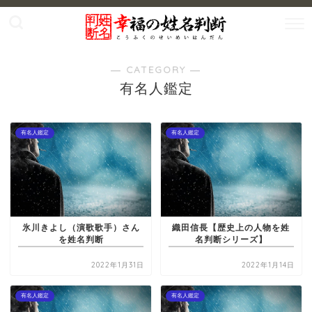
― CATEGORY ―
有名人鑑定
有名人鑑定
有名人鑑定
氷川きよし（演歌歌手）さん
織田信長【歴史上の人物を姓
を姓名判断
名判断シリーズ】
2022年1月31日
2022年1月14日
有名人鑑定
有名人鑑定