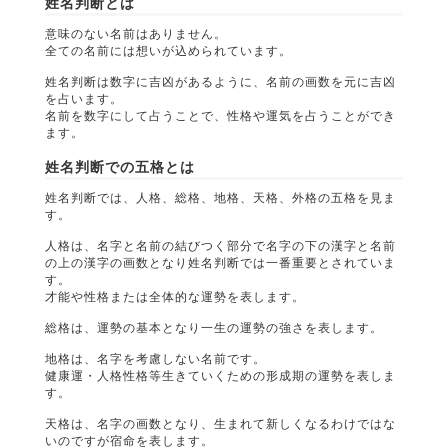
姓名判断とは
意味のない名前はありません。
全ての名前には想いが込められています。
姓名判断は数字に吉凶があるように、名前の画数を元に吉凶
を占います。
名前を数字にして占うことで、性格や運気を占うことができ
ます。
姓名判断での五格とは
姓名判断では、人格、総格、地格、天格、外格の五格を見ま
す。
人格は、名字と名前の結びつく部分で名字の下の漢字と名前
の上の漢字の画数となり姓名判断では一番重要とされていま
す。
才能や性格または全体的な運勢を表します。
総格は、運勢の基本となり一生の運勢の強さを表します。
地格は、名字を考慮しない名前です。
健康運・人格性格等生きていくための形成期の運勢を表しま
す。
天格は、名字の画数となり、生まれて新しくなるわけではな
いのですが宿命を表します。