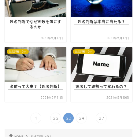
姓名判断でなぜ画数を気にす
姓名判断は本当に当たる？
るのか
2021年5月17日
2021年5月17日
姓名判断コラム
姓名判断コラム
名前って大事？【姓名判断】
改名して運勢って変わるの？
2021年5月11日
2021年5月10日
...
...
1
22
23
24
27
HOME
姓名判断コラム