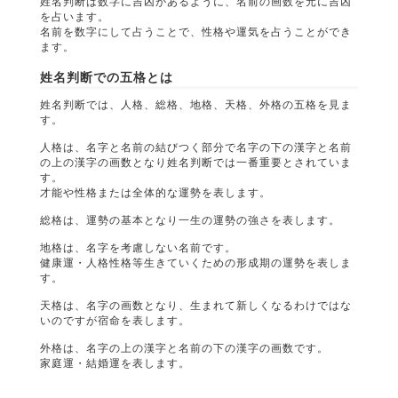
姓名判断は数字に吉凶があるように、名前の画数を元に吉凶
を占います。
名前を数字にして占うことで、性格や運気を占うことができ
ます。
姓名判断での五格とは
姓名判断では、人格、総格、地格、天格、外格の五格を見ま
す。
人格は、名字と名前の結びつく部分で名字の下の漢字と名前
の上の漢字の画数となり姓名判断では一番重要とされていま
す。
才能や性格または全体的な運勢を表します。
総格は、運勢の基本となり一生の運勢の強さを表します。
地格は、名字を考慮しない名前です。
健康運・人格性格等生きていくための形成期の運勢を表しま
す。
天格は、名字の画数となり、生まれて新しくなるわけではな
いのですが宿命を表します。
外格は、名字の上の漢字と名前の下の漢字の画数です。
家庭運・結婚運を表します。