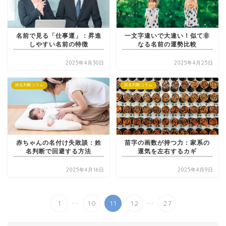
名前で見る「仕事運」：昇進
一文字違いで大違い！似て非
しやすい名前の特徴
なる名前の運勢比較
2025年4月30日
2025年4月25日
姓名判断コラム
姓名判断コラム
赤ちゃんの名付け失敗談：姓
苗字の画数が持つ力：家系の
名判断で回避する方法
運気を左右するカギ
2025年4月16日
2025年4月9日
...
...
1
10
11
12
27