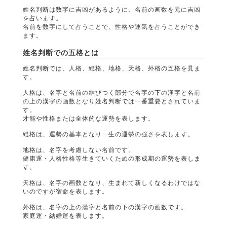
姓名判断は数字に吉凶があるように、名前の画数を元に吉凶
を占います。
名前を数字にして占うことで、性格や運気を占うことができ
ます。
姓名判断での五格とは
姓名判断では、人格、総格、地格、天格、外格の五格を見ま
す。
人格は、名字と名前の結びつく部分で名字の下の漢字と名前
の上の漢字の画数となり姓名判断では一番重要とされていま
す。
才能や性格または全体的な運勢を表します。
総格は、運勢の基本となり一生の運勢の強さを表します。
地格は、名字を考慮しない名前です。
健康運・人格性格等生きていくための形成期の運勢を表しま
す。
天格は、名字の画数となり、生まれて新しくなるわけではな
いのですが宿命を表します。
外格は、名字の上の漢字と名前の下の漢字の画数です。
家庭運・結婚運を表します。