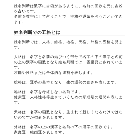
姓名判断は数字に吉凶があるように、名前の画数を元に吉凶
を占います。
名前を数字にして占うことで、性格や運気を占うことができ
ます。
姓名判断での五格とは
姓名判断では、人格、総格、地格、天格、外格の五格を見ま
す。
人格は、名字と名前の結びつく部分で名字の下の漢字と名前
の上の漢字の画数となり姓名判断では一番重要とされていま
す。
才能や性格または全体的な運勢を表します。
総格は、運勢の基本となり一生の運勢の強さを表します。
地格は、名字を考慮しない名前です。
健康運・人格性格等生きていくための形成期の運勢を表しま
す。
天格は、名字の画数となり、生まれて新しくなるわけではな
いのですが宿命を表します。
外格は、名字の上の漢字と名前の下の漢字の画数です。
家庭運・結婚運を表します。