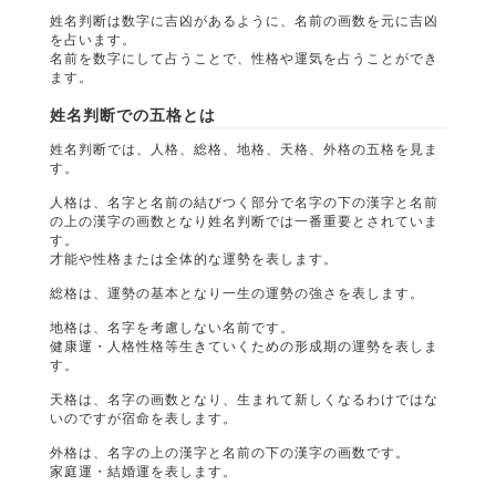
姓名判断は数字に吉凶があるように、名前の画数を元に吉凶
を占います。
名前を数字にして占うことで、性格や運気を占うことができ
ます。
姓名判断での五格とは
姓名判断では、人格、総格、地格、天格、外格の五格を見ま
す。
人格は、名字と名前の結びつく部分で名字の下の漢字と名前
の上の漢字の画数となり姓名判断では一番重要とされていま
す。
才能や性格または全体的な運勢を表します。
総格は、運勢の基本となり一生の運勢の強さを表します。
地格は、名字を考慮しない名前です。
健康運・人格性格等生きていくための形成期の運勢を表しま
す。
天格は、名字の画数となり、生まれて新しくなるわけではな
いのですが宿命を表します。
外格は、名字の上の漢字と名前の下の漢字の画数です。
家庭運・結婚運を表します。