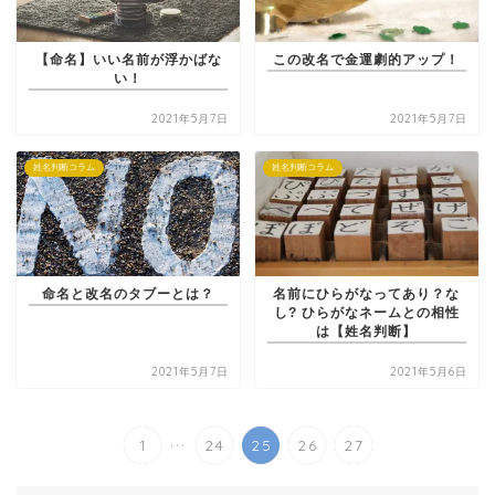
【命名】いい名前が浮かばな
この改名で金運劇的アップ！
い！
2021年5月7日
2021年5月7日
姓名判断コラム
姓名判断コラム
命名と改名のタブーとは？
名前にひらがなってあり？な
し? ひらがなネームとの相性
は【姓名判断】
2021年5月7日
2021年5月6日
...
1
24
25
26
27