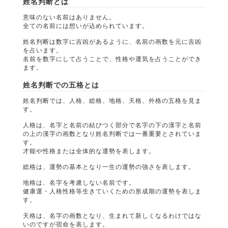
姓名判断とは
意味のない名前はありません。
全ての名前には想いが込められています。
姓名判断は数字に吉凶があるように、名前の画数を元に吉凶
を占います。
名前を数字にして占うことで、性格や運気を占うことができ
ます。
姓名判断での五格とは
姓名判断では、人格、総格、地格、天格、外格の五格を見ま
す。
人格は、名字と名前の結びつく部分で名字の下の漢字と名前
の上の漢字の画数となり姓名判断では一番重要とされていま
す。
才能や性格または全体的な運勢を表します。
総格は、運勢の基本となり一生の運勢の強さを表します。
地格は、名字を考慮しない名前です。
健康運・人格性格等生きていくための形成期の運勢を表しま
す。
天格は、名字の画数となり、生まれて新しくなるわけではな
いのですが宿命を表します。