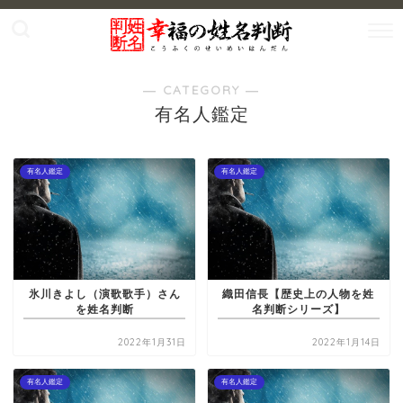
― CATEGORY ―
有名人鑑定
有名人鑑定
有名人鑑定
氷川きよし（演歌歌手）さん
織田信長【歴史上の人物を姓
を姓名判断
名判断シリーズ】
2022年1月31日
2022年1月14日
有名人鑑定
有名人鑑定