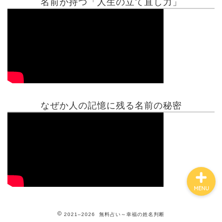
名前が持つ「人生の立て直し力」
有名人鑑定
姓名判断コラム
他の占い
なぜか人の記憶に残る名前の秘密
鑑定士紹介
MENU
2021–2026 無料占い～幸福の姓名判断