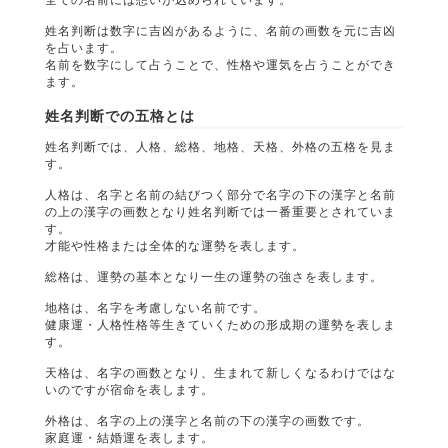
姓名判断は数字に吉凶があるように、名前の画数を元に吉凶
を占います。
名前を数字にして占うことで、性格や運気を占うことができ
ます。
姓名判断での五格とは
姓名判断では、人格、総格、地格、天格、外格の五格を見ま
す。
人格は、名字と名前の結びつく部分で名字の下の漢字と名前
の上の漢字の画数となり姓名判断では一番重要とされていま
す。
才能や性格または全体的な運勢を表します。
総格は、運勢の基本となり一生の運勢の強さを表します。
地格は、名字を考慮しない名前です。
健康運・人格性格等生きていくための形成期の運勢を表しま
す。
天格は、名字の画数となり、生まれて新しくなるわけではな
いのですが宿命を表します。
外格は、名字の上の漢字と名前の下の漢字の画数です。
家庭運・結婚運を表します。