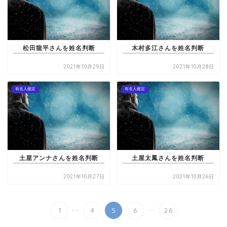
松田龍平さんを姓名判断
木村多江さんを姓名判断
2021年10月29日
2021年10月28日
有名人鑑定
有名人鑑定
土屋アンナさんを姓名判断
土屋太鳳さんを姓名判断
2021年10月27日
2021年10月26日
...
...
1
4
5
6
26