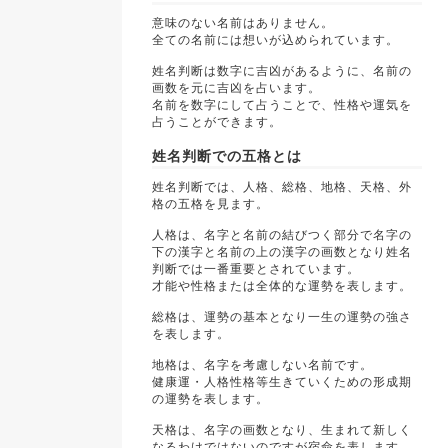
意味のない名前はありません。
全ての名前には想いが込められています。
姓名判断は数字に吉凶があるように、名前の
画数を元に吉凶を占います。
名前を数字にして占うことで、性格や運気を
占うことができます。
姓名判断での五格とは
姓名判断では、人格、総格、地格、天格、外
格の五格を見ます。
人格は、名字と名前の結びつく部分で名字の
下の漢字と名前の上の漢字の画数となり姓名
判断では一番重要とされています。
才能や性格または全体的な運勢を表します。
総格は、運勢の基本となり一生の運勢の強さ
を表します。
地格は、名字を考慮しない名前です。
健康運・人格性格等生きていくための形成期
の運勢を表します。
天格は、名字の画数となり、生まれて新しく
なるわけではないのですが宿命を表します。