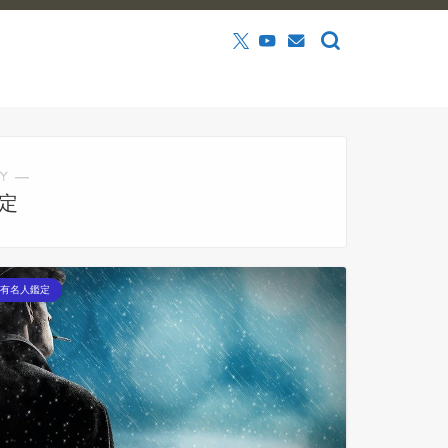
Y ―
定
有名人鑑定