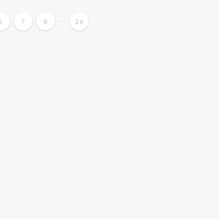
...
6
7
8
26