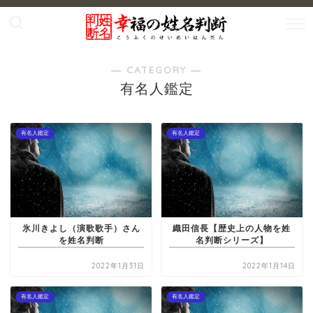
― CATEGORY ―
有名人鑑定
有名人鑑定
有名人鑑定
氷川きよし（演歌歌手）さん
織田信長【歴史上の人物を姓
を姓名判断
名判断シリーズ】
2022年1月31日
2022年1月14日
有名人鑑定
有名人鑑定