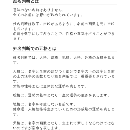
姓名判断とは
意味のない名前はありません。
全ての名前には想いが込められています。
姓名判断は数字に吉凶があるように、名前の画数を元に吉凶
を占います。
名前を数字にして占うことで、性格や運気を占うことができ
ます。
姓名判断での五格とは
姓名判断では、人格、総格、地格、天格、外格の五格を見ま
す。
人格は、名字と名前の結びつく部分で名字の下の漢字と名前
の上の漢字の画数となり姓名判断では一番重要とされていま
す。
才能や性格または全体的な運勢を表します。
総格は、運勢の基本となり一生の運勢の強さを表します。
地格は、名字を考慮しない名前です。
健康運・人格性格等生きていくための形成期の運勢を表しま
す。
天格は、名字の画数となり、生まれて新しくなるわけではな
いのですが宿命を表します。