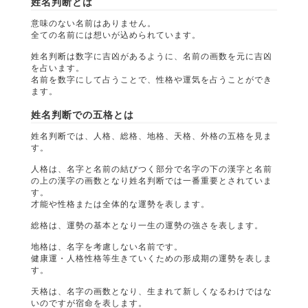
姓名判断とは
意味のない名前はありません。
全ての名前には想いが込められています。
姓名判断は数字に吉凶があるように、名前の画数を元に吉凶
を占います。
名前を数字にして占うことで、性格や運気を占うことができ
ます。
姓名判断での五格とは
姓名判断では、人格、総格、地格、天格、外格の五格を見ま
す。
人格は、名字と名前の結びつく部分で名字の下の漢字と名前
の上の漢字の画数となり姓名判断では一番重要とされていま
す。
才能や性格または全体的な運勢を表します。
総格は、運勢の基本となり一生の運勢の強さを表します。
地格は、名字を考慮しない名前です。
健康運・人格性格等生きていくための形成期の運勢を表しま
す。
天格は、名字の画数となり、生まれて新しくなるわけではな
いのですが宿命を表します。