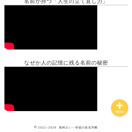
名前が持つ「人生の立て直し力」
有名人鑑定
姓名判断コラム
他の占い
なぜか人の記憶に残る名前の秘密
鑑定士紹介
MENU
2021–2026 無料占い～幸福の姓名判断