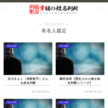
― CATEGORY ―
有名人鑑定
有名人鑑定
有名人鑑定
氷川きよし（演歌歌手）さん
織田信長【歴史上の人物を姓
を姓名判断
名判断シリーズ】
2022年1月31日
2022年1月14日
有名人鑑定
有名人鑑定