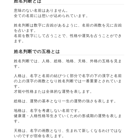
姓名判断とは
意味のない名前はありません。
全ての名前には想いが込められています。
姓名判断は数字に吉凶があるように、名前の画数を元に吉凶
を占います。
名前を数字にして占うことで、性格や運気を占うことができ
ます。
姓名判断での五格とは
姓名判断では、人格、総格、地格、天格、外格の五格を見ま
す。
人格は、名字と名前の結びつく部分で名字の下の漢字と名前
の上の漢字の画数となり姓名判断では一番重要とされていま
す。
才能や性格または全体的な運勢を表します。
総格は、運勢の基本となり一生の運勢の強さを表します。
地格は、名字を考慮しない名前です。
健康運・人格性格等生きていくための形成期の運勢を表しま
す。
天格は、名字の画数となり、生まれて新しくなるわけではな
いのですが宿命を表します。