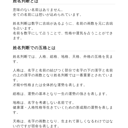
姓名判断とは
意味のない名前はありません。
全ての名前には想いが込められています。
姓名判断は数字に吉凶があるように、名前の画数を元に吉凶
を占います。
名前を数字にして占うことで、性格や運気を占うことができ
ます。
姓名判断での五格とは
姓名判断では、人格、総格、地格、天格、外格の五格を見ま
す。
人格は、名字と名前の結びつく部分で名字の下の漢字と名前
の上の漢字の画数となり姓名判断では一番重要とされていま
す。
才能や性格または全体的な運勢を表します。
総格は、運勢の基本となり一生の運勢の強さを表します。
地格は、名字を考慮しない名前です。
健康運・人格性格等生きていくための形成期の運勢を表しま
す。
天格は、名字の画数となり、生まれて新しくなるわけではな
いのですが宿命を表します。