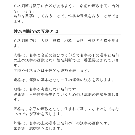
姓名判断は数字に吉凶があるように、名前の画数を元に吉凶
を占います。
名前を数字にして占うことで、性格や運気を占うことができ
ます。
姓名判断での五格とは
姓名判断では、人格、総格、地格、天格、外格の五格を見ま
す。
人格は、名字と名前の結びつく部分で名字の下の漢字と名前
の上の漢字の画数となり姓名判断では一番重要とされていま
す。
才能や性格または全体的な運勢を表します。
総格は、運勢の基本となり一生の運勢の強さを表します。
地格は、名字を考慮しない名前です。
健康運・人格性格等生きていくための形成期の運勢を表しま
す。
天格は、名字の画数となり、生まれて新しくなるわけではな
いのですが宿命を表します。
外格は、名字の上の漢字と名前の下の漢字の画数です。
家庭運・結婚運を表します。