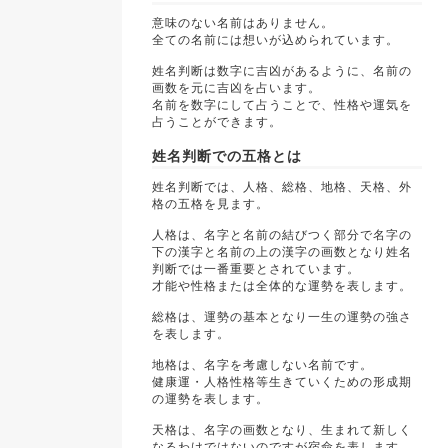
意味のない名前はありません。
全ての名前には想いが込められています。
姓名判断は数字に吉凶があるように、名前の
画数を元に吉凶を占います。
名前を数字にして占うことで、性格や運気を
占うことができます。
姓名判断での五格とは
姓名判断では、人格、総格、地格、天格、外
格の五格を見ます。
人格は、名字と名前の結びつく部分で名字の
下の漢字と名前の上の漢字の画数となり姓名
判断では一番重要とされています。
才能や性格または全体的な運勢を表します。
総格は、運勢の基本となり一生の運勢の強さ
を表します。
地格は、名字を考慮しない名前です。
健康運・人格性格等生きていくための形成期
の運勢を表します。
天格は、名字の画数となり、生まれて新しく
なるわけではないのですが宿命を表します。