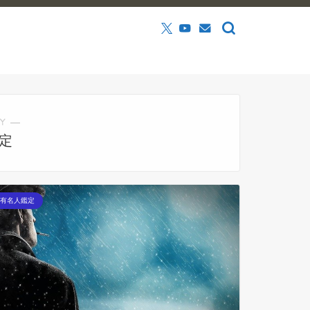
Y ―
定
有名人鑑定