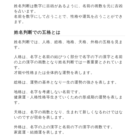
姓名判断は数字に吉凶があるように、名前の画数を元に吉凶
を占います。
名前を数字にして占うことで、性格や運気を占うことができ
ます。
姓名判断での五格とは
姓名判断では、人格、総格、地格、天格、外格の五格を見ま
す。
人格は、名字と名前の結びつく部分で名字の下の漢字と名前
の上の漢字の画数となり姓名判断では一番重要とされていま
す。
才能や性格または全体的な運勢を表します。
総格は、運勢の基本となり一生の運勢の強さを表します。
地格は、名字を考慮しない名前です。
健康運・人格性格等生きていくための形成期の運勢を表しま
す。
天格は、名字の画数となり、生まれて新しくなるわけではな
いのですが宿命を表します。
外格は、名字の上の漢字と名前の下の漢字の画数です。
家庭運・結婚運を表します。