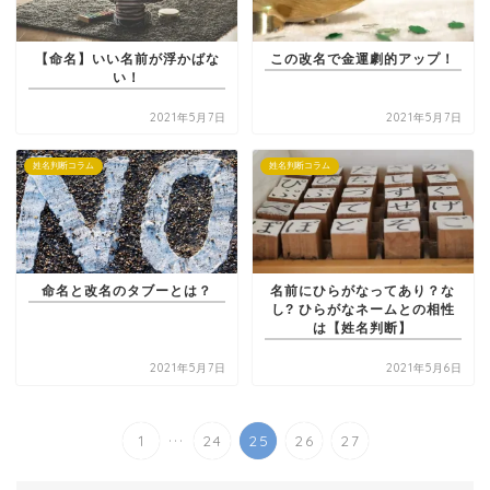
【命名】いい名前が浮かばな
この改名で金運劇的アップ！
い！
2021年5月7日
2021年5月7日
姓名判断コラム
姓名判断コラム
命名と改名のタブーとは？
名前にひらがなってあり？な
し? ひらがなネームとの相性
は【姓名判断】
2021年5月7日
2021年5月6日
...
1
24
25
26
27