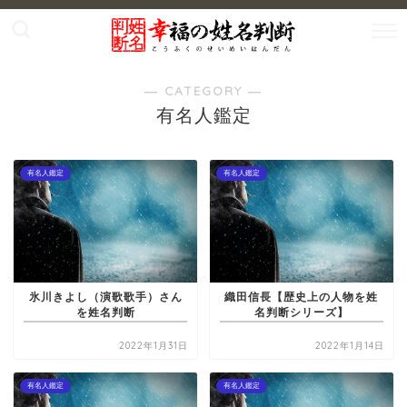
― CATEGORY ―
有名人鑑定
有名人鑑定
有名人鑑定
氷川きよし（演歌歌手）さん
織田信長【歴史上の人物を姓
を姓名判断
名判断シリーズ】
2022年1月31日
2022年1月14日
有名人鑑定
有名人鑑定