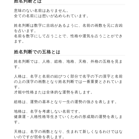
姓名判断とは
意味のない名前はありません。
全ての名前には想いが込められています。
姓名判断は数字に吉凶があるように、名前の画数を元に吉凶
を占います。
名前を数字にして占うことで、性格や運気を占うことができ
ます。
姓名判断での五格とは
姓名判断では、人格、総格、地格、天格、外格の五格を見ま
す。
人格は、名字と名前の結びつく部分で名字の下の漢字と名前
の上の漢字の画数となり姓名判断では一番重要とされていま
す。
才能や性格または全体的な運勢を表します。
総格は、運勢の基本となり一生の運勢の強さを表します。
地格は、名字を考慮しない名前です。
健康運・人格性格等生きていくための形成期の運勢を表しま
す。
天格は、名字の画数となり、生まれて新しくなるわけではな
いのですが宿命を表します。