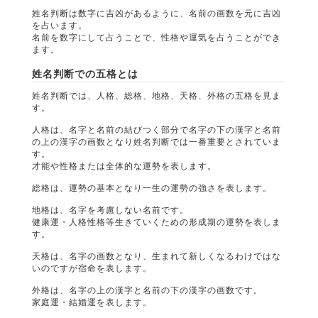
姓名判断は数字に吉凶があるように、名前の画数を元に吉凶
を占います。
名前を数字にして占うことで、性格や運気を占うことができ
ます。
姓名判断での五格とは
姓名判断では、人格、総格、地格、天格、外格の五格を見ま
す。
人格は、名字と名前の結びつく部分で名字の下の漢字と名前
の上の漢字の画数となり姓名判断では一番重要とされていま
す。
才能や性格または全体的な運勢を表します。
総格は、運勢の基本となり一生の運勢の強さを表します。
地格は、名字を考慮しない名前です。
健康運・人格性格等生きていくための形成期の運勢を表しま
す。
天格は、名字の画数となり、生まれて新しくなるわけではな
いのですが宿命を表します。
外格は、名字の上の漢字と名前の下の漢字の画数です。
家庭運・結婚運を表します。