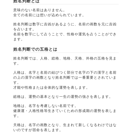
姓名判断とは
意味のない名前はありません。
全ての名前には想いが込められています。
姓名判断は数字に吉凶があるように、名前の画数を元に吉凶
を占います。
名前を数字にして占うことで、性格や運気を占うことができ
ます。
姓名判断での五格とは
姓名判断では、人格、総格、地格、天格、外格の五格を見ま
す。
人格は、名字と名前の結びつく部分で名字の下の漢字と名前
の上の漢字の画数となり姓名判断では一番重要とされていま
す。
才能や性格または全体的な運勢を表します。
総格は、運勢の基本となり一生の運勢の強さを表します。
地格は、名字を考慮しない名前です。
健康運・人格性格等生きていくための形成期の運勢を表しま
す。
天格は、名字の画数となり、生まれて新しくなるわけではな
いのですが宿命を表します。