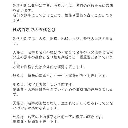
姓名判断は数字に吉凶があるように、名前の画数を元に吉凶
を占います。
名前を数字にして占うことで、性格や運気を占うことができ
ます。
姓名判断での五格とは
姓名判断では、人格、総格、地格、天格、外格の五格を見ま
す。
人格は、名字と名前の結びつく部分で名字の下の漢字と名前
の上の漢字の画数となり姓名判断では一番重要とされていま
す。
才能や性格または全体的な運勢を表します。
総格は、運勢の基本となり一生の運勢の強さを表します。
地格は、名字を考慮しない名前です。
健康運・人格性格等生きていくための形成期の運勢を表しま
す。
天格は、名字の画数となり、生まれて新しくなるわけではな
いのですが宿命を表します。
外格は、名字の上の漢字と名前の下の漢字の画数です。
家庭運・結婚運を表します。