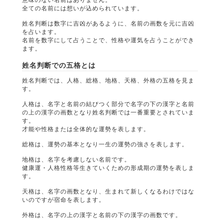
全ての名前には想いが込められています。
姓名判断は数字に吉凶があるように、名前の画数を元に吉凶
を占います。
名前を数字にして占うことで、性格や運気を占うことができ
ます。
姓名判断での五格とは
姓名判断では、人格、総格、地格、天格、外格の五格を見ま
す。
人格は、名字と名前の結びつく部分で名字の下の漢字と名前
の上の漢字の画数となり姓名判断では一番重要とされていま
す。
才能や性格または全体的な運勢を表します。
総格は、運勢の基本となり一生の運勢の強さを表します。
地格は、名字を考慮しない名前です。
健康運・人格性格等生きていくための形成期の運勢を表しま
す。
天格は、名字の画数となり、生まれて新しくなるわけではな
いのですが宿命を表します。
外格は、名字の上の漢字と名前の下の漢字の画数です。