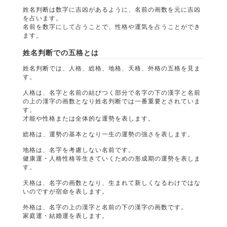
姓名判断は数字に吉凶があるように、名前の画数を元に吉凶
を占います。
名前を数字にして占うことで、性格や運気を占うことができ
ます。
姓名判断での五格とは
姓名判断では、人格、総格、地格、天格、外格の五格を見ま
す。
人格は、名字と名前の結びつく部分で名字の下の漢字と名前
の上の漢字の画数となり姓名判断では一番重要とされていま
す。
才能や性格または全体的な運勢を表します。
総格は、運勢の基本となり一生の運勢の強さを表します。
地格は、名字を考慮しない名前です。
健康運・人格性格等生きていくための形成期の運勢を表しま
す。
天格は、名字の画数となり、生まれて新しくなるわけではな
いのですが宿命を表します。
外格は、名字の上の漢字と名前の下の漢字の画数です。
家庭運・結婚運を表します。