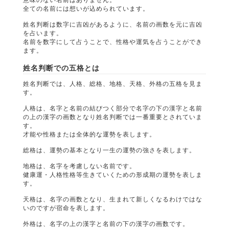
全ての名前には想いが込められています。
姓名判断は数字に吉凶があるように、名前の画数を元に吉凶
を占います。
名前を数字にして占うことで、性格や運気を占うことができ
ます。
姓名判断での五格とは
姓名判断では、人格、総格、地格、天格、外格の五格を見ま
す。
人格は、名字と名前の結びつく部分で名字の下の漢字と名前
の上の漢字の画数となり姓名判断では一番重要とされていま
す。
才能や性格または全体的な運勢を表します。
総格は、運勢の基本となり一生の運勢の強さを表します。
地格は、名字を考慮しない名前です。
健康運・人格性格等生きていくための形成期の運勢を表しま
す。
天格は、名字の画数となり、生まれて新しくなるわけではな
いのですが宿命を表します。
外格は、名字の上の漢字と名前の下の漢字の画数です。