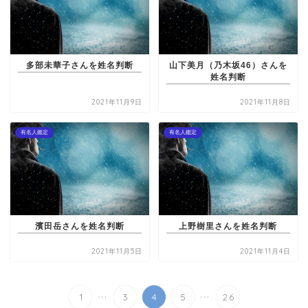
多部未華子さんを姓名判断
山下美月（乃木坂46）さんを
姓名判断
2021年11月9日
2021年11月8日
有名人鑑定
有名人鑑定
濱田岳さんを姓名判断
上野樹里さんを姓名判断
2021年11月5日
2021年11月4日
...
...
1
3
4
5
26