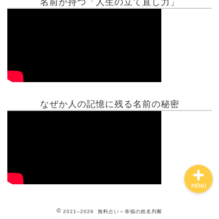
名前が持つ「人生の立て直し力」
有名人鑑定
姓名判断コラム
他の占い
なぜか人の記憶に残る名前の秘密
鑑定士紹介
MENU
2021–2026 無料占い～幸福の姓名判断