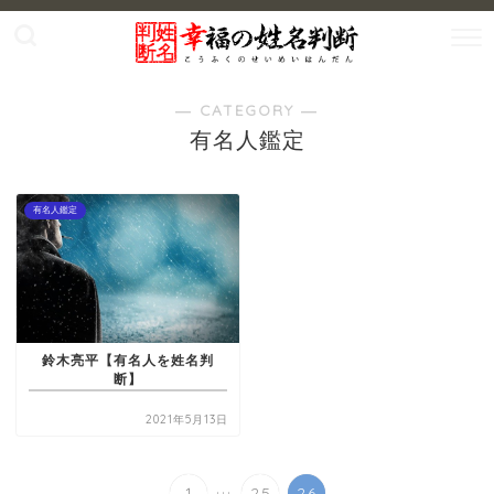
― CATEGORY ―
有名人鑑定
有名人鑑定
鈴木亮平【有名人を姓名判
断】
2021年5月13日
...
1
25
26