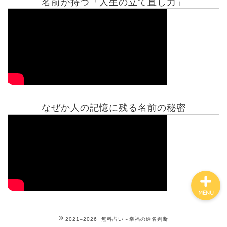
名前が持つ「人生の立て直し力」
有名人鑑定
姓名判断コラム
他の占い
なぜか人の記憶に残る名前の秘密
鑑定士紹介
MENU
2021–2026 無料占い～幸福の姓名判断