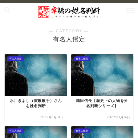
― CATEGORY ―
有名人鑑定
有名人鑑定
有名人鑑定
氷川きよし（演歌歌手）さん
織田信長【歴史上の人物を姓
を姓名判断
名判断シリーズ】
2022年1月31日
2022年1月14日
有名人鑑定
有名人鑑定