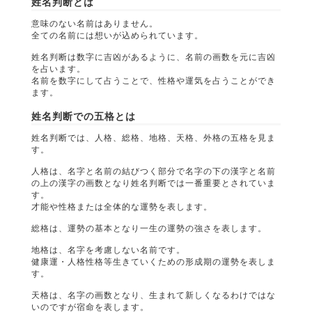
姓名判断とは
意味のない名前はありません。
全ての名前には想いが込められています。
姓名判断は数字に吉凶があるように、名前の画数を元に吉凶
を占います。
名前を数字にして占うことで、性格や運気を占うことができ
ます。
姓名判断での五格とは
姓名判断では、人格、総格、地格、天格、外格の五格を見ま
す。
人格は、名字と名前の結びつく部分で名字の下の漢字と名前
の上の漢字の画数となり姓名判断では一番重要とされていま
す。
才能や性格または全体的な運勢を表します。
総格は、運勢の基本となり一生の運勢の強さを表します。
地格は、名字を考慮しない名前です。
健康運・人格性格等生きていくための形成期の運勢を表しま
す。
天格は、名字の画数となり、生まれて新しくなるわけではな
いのですが宿命を表します。