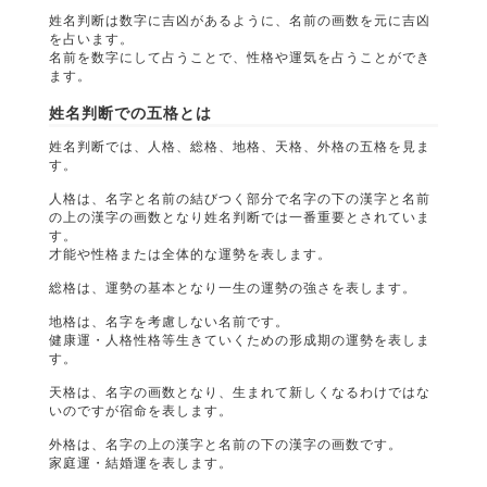
姓名判断は数字に吉凶があるように、名前の画数を元に吉凶
を占います。
名前を数字にして占うことで、性格や運気を占うことができ
ます。
姓名判断での五格とは
姓名判断では、人格、総格、地格、天格、外格の五格を見ま
す。
人格は、名字と名前の結びつく部分で名字の下の漢字と名前
の上の漢字の画数となり姓名判断では一番重要とされていま
す。
才能や性格または全体的な運勢を表します。
総格は、運勢の基本となり一生の運勢の強さを表します。
地格は、名字を考慮しない名前です。
健康運・人格性格等生きていくための形成期の運勢を表しま
す。
天格は、名字の画数となり、生まれて新しくなるわけではな
いのですが宿命を表します。
外格は、名字の上の漢字と名前の下の漢字の画数です。
家庭運・結婚運を表します。