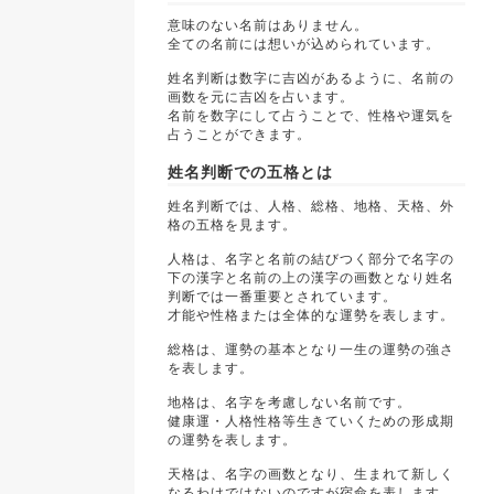
意味のない名前はありません。
全ての名前には想いが込められています。
姓名判断は数字に吉凶があるように、名前の
画数を元に吉凶を占います。
名前を数字にして占うことで、性格や運気を
占うことができます。
姓名判断での五格とは
姓名判断では、人格、総格、地格、天格、外
格の五格を見ます。
人格は、名字と名前の結びつく部分で名字の
下の漢字と名前の上の漢字の画数となり姓名
判断では一番重要とされています。
才能や性格または全体的な運勢を表します。
総格は、運勢の基本となり一生の運勢の強さ
を表します。
地格は、名字を考慮しない名前です。
健康運・人格性格等生きていくための形成期
の運勢を表します。
天格は、名字の画数となり、生まれて新しく
なるわけではないのですが宿命を表します。