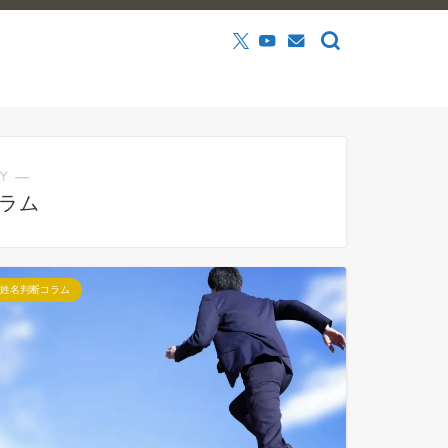
Y ―
ラム
姓名判断コラム