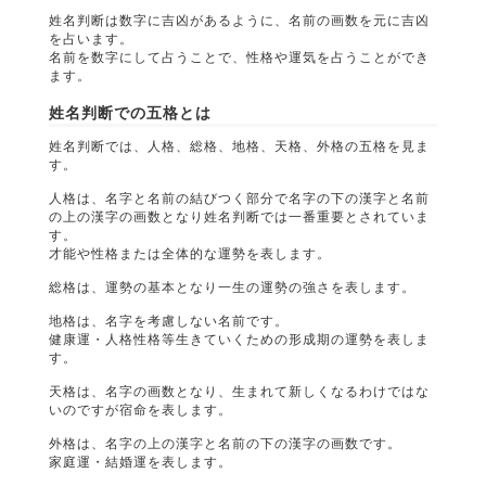
姓名判断は数字に吉凶があるように、名前の画数を元に吉凶
を占います。
名前を数字にして占うことで、性格や運気を占うことができ
ます。
姓名判断での五格とは
姓名判断では、人格、総格、地格、天格、外格の五格を見ま
す。
人格は、名字と名前の結びつく部分で名字の下の漢字と名前
の上の漢字の画数となり姓名判断では一番重要とされていま
す。
才能や性格または全体的な運勢を表します。
総格は、運勢の基本となり一生の運勢の強さを表します。
地格は、名字を考慮しない名前です。
健康運・人格性格等生きていくための形成期の運勢を表しま
す。
天格は、名字の画数となり、生まれて新しくなるわけではな
いのですが宿命を表します。
外格は、名字の上の漢字と名前の下の漢字の画数です。
家庭運・結婚運を表します。